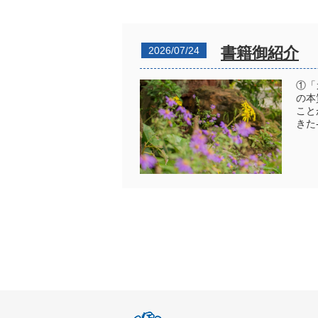
書籍御紹介
2026/07/24
①「
の本
こと
きた