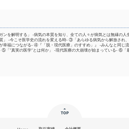
ガンを解明する」 -病気の本質を知り、全ての人々が病気とは無縁の人生
質」 -今こそ医学史の流れを変える時- ③「あらゆる病気から解放され
が幸福につながる- ④『「脱・現代医療」のすすめ」』 -みんなと同じ
- ⑤「”真実の医学”とは何か」 -現代医療の大崩壊が始まっている- ⑥「最
取引実績
会社概要